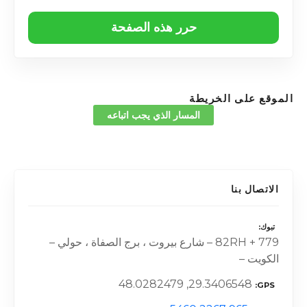
حرر هذه الصفحة
الموقع على الخريطة
المسار الذي يجب اتباعه
الاتصال بنا
تبوك
82RH + 779 – شارع بيروت ، برج الصفاة ، حولي –
الكويت –
29.3406548, 48.0282479
GPS