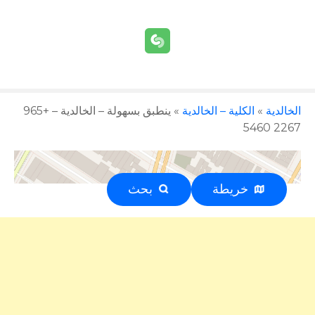
الخالدية
»
الكلية – الخالدية
»
ينطبق بسهولة – الخالدية – +965
2267 5460
خريطة
بحث
إعلان