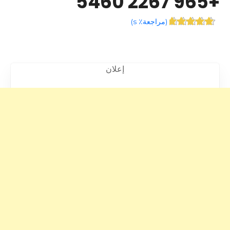
+965 2267 5460
(
مراجعة٪ s
)
إعلان