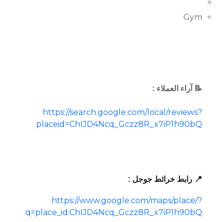
Gym
📝 آراء العملاء :
https://search.google.com/local/reviews?
placeid=ChIJD4Ncq_Gczz8R_x7iP1h90bQ
📍 رابط خرائط جوجل :
https://www.google.com/maps/place/?
q=place_id:ChIJD4Ncq_Gczz8R_x7iP1h90bQ