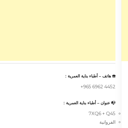
☎️ هاتف – أطباء بناية العمرية :
+965 6962 4452
📭 عنوان – أطباء بناية العمرية :
7XQ6 + Q45
الفروانية