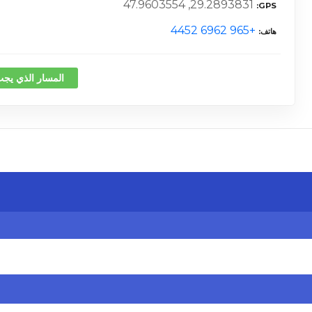
29.2893831, 47.9603554
GPS
+965 6962 4452
هاتف
المسار الذي يجب
كلمة 