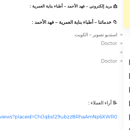
📩 بريد إلكتروني – فهد الأحمد – أطباء بناية العمرية :
📁 خدماتنا – أطباء بناية العمرية – فهد الأحمد :
استديو تصوير – الكويت
Doctor
Doctor
📝 آراء العملاء :
l/reviews?placeid=ChIJqbs129ubzz8RhaAmNp6XWR0