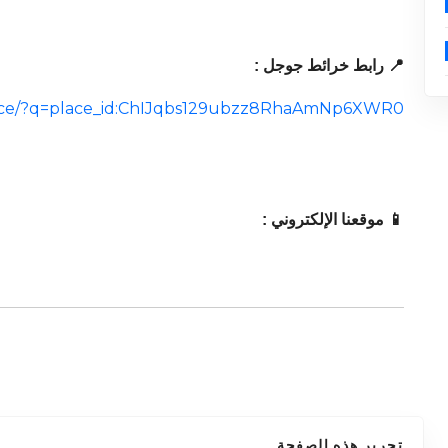
📍 رابط خرائط جوجل :
lace/?q=place_id:ChIJqbs129ubzz8RhaAmNp6XWR0
📱 موقعنا الإلكتروني :
تحرير هذه الصفحة