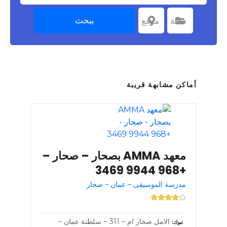
يبحث
اختر الفئة
فئة
اختر موقعا
موقع
أماكن مشابهة قريبة
معهد AMMA بصحار – صحار –
+968 9944 3469
مدرسة الموسيقى – عمان – صحار
الامل صحار ام – 311 – سلطنة عمان –
تبوك