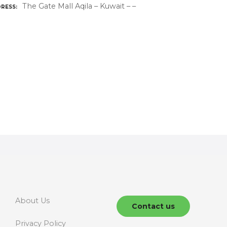
The Gate Mall Aqila – Kuwait – –
RESS
About Us
Contact us
Privacy Policy