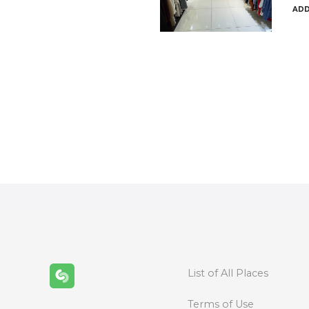
ADD
P
o
s
t
s
n
List of All Places
a
Terms of Use