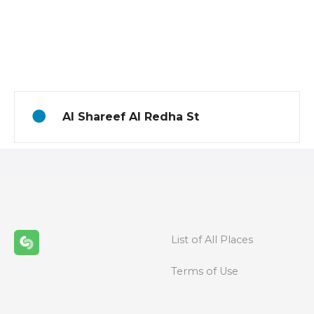
P
o
s
t
Al Shareef Al Redha St
s
n
a
v
List of All Places
i
g
Terms of Use
a