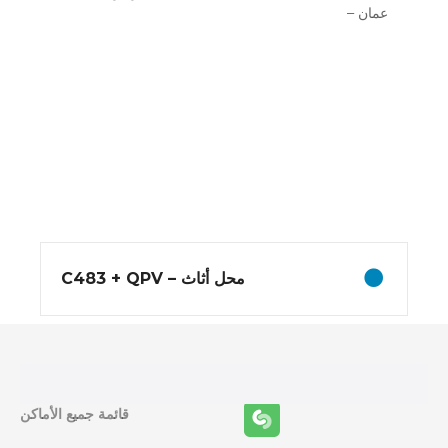
عمان –
و
ظ
ا
ئ
محل أثاث – C483 + QPV
ف
ا
ل
قائمة جميع الأماكن
م