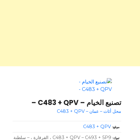
تصنيع الخيام – C483 + QPV –
محل أثاث – عمان – C483 + QPV
C483 + QPV
موقع
C483 + QPV – C493 + 5P9 ، الفرفارة ، – سلطنة
تبوك