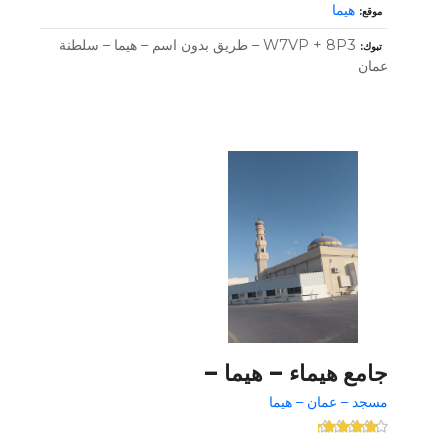
هيما
موقع
W7VP + 8P3 – طريق بدون اسم – هيما – سلطنة
تبوك
عمان
جامع هيماء – هيما –
مسجد – عمان – هيما