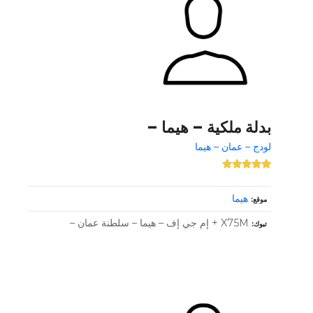
بدلة ملكية – هيما –
لودج – عمان – هيما
هيما
موقع
X75M + إم جي إف – هيما – سلطنة عمان –
تبوك