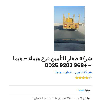
شركة ظفار للتأمين فرع هيماء – هيما
– +968 9203 0025
شركة تأمين – عمان – هيما
هيما
موقع
X74H + 37Q – هيما – سلطنة عمان –
تبوك