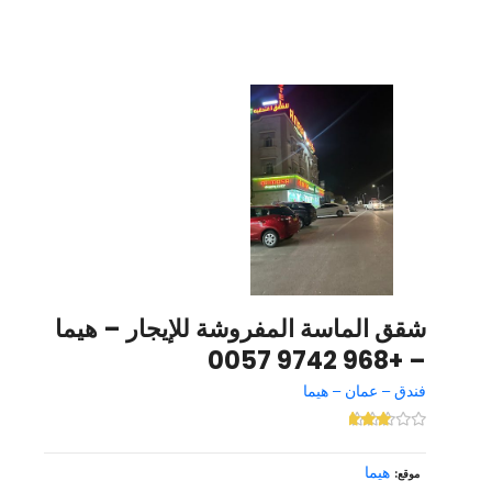
شقق الماسة المفروشة للإيجار – هيما
– +968 9742 0057
فندق – عمان – هيما
هيما
موقع