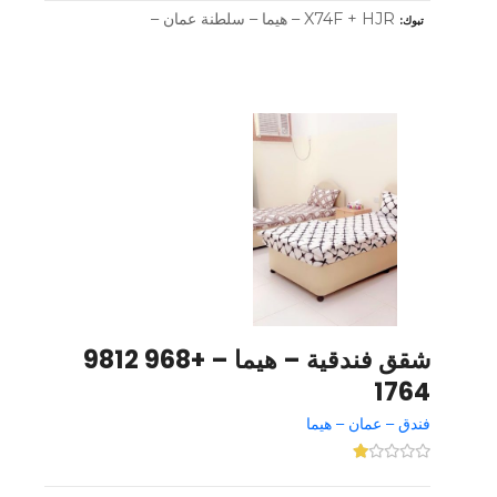
X74F + HJR – هيما – سلطنة عمان –
تبوك
شقق فندقية – هيما – +968 9812
1764
فندق – عمان – هيما