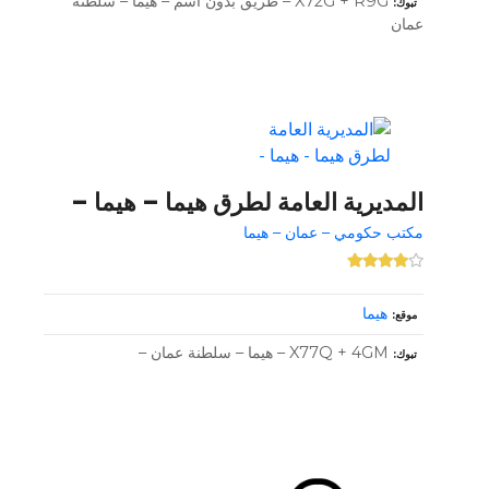
X72G + R9G – طريق بدون اسم – هيما – سلطنة
تبوك
عمان
المديرية العامة لطرق هيما – هيما –
مكتب حكومي – عمان – هيما
هيما
موقع
X77Q + 4GM – هيما – سلطنة عمان –
تبوك