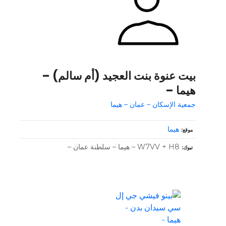
بيت عنوة بنت العجيد (أم سالم) –
هيما –
جمعية الإسكان – عمان – هيما
هيما
موقع
W7VV + H8 – هيما – سلطنة عمان –
تبوك