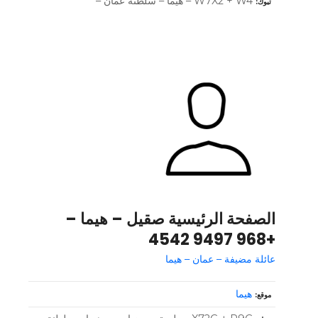
W7X2 + W4 – هيما – سلطنة عمان –
تبوك
الصفحة الرئيسية صقيل – هيما –
+968 9497 4542
عائلة مضيفة – عمان – هيما
هيما
موقع