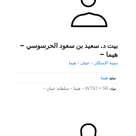
بيت د. سعيد بن سعود الحرسوسي –
هيما –
تنمية الإسكان – عمان – هيما
هيما
موقع
W7XJ + 58 – هيما – سلطنة عمان –
تبوك