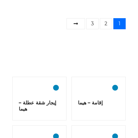
و
3
2
1
ظ
ا
ئ
ف
ا
ل
إقامة – هيما
إيجار شقة عطلة –
م
هيما
ل
ا