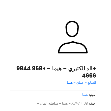
خالد الكثيري – هيما – +968 9844
4666
الصانع – عمان – هيما
هيما
موقع
X747 + J9 – هيما – سلطنة عمان –
تبوك