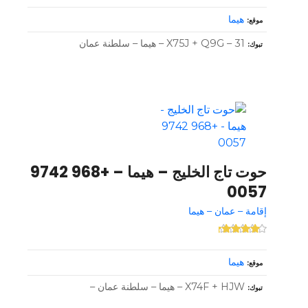
هيما
موقع
X75J + Q9G – 31 – هيما – سلطنة عمان
تبوك
حوت تاج الخليج – هيما – +968 9742
0057
إقامة – عمان – هيما
هيما
موقع
X74F + HJW – هيما – سلطنة عمان –
تبوك