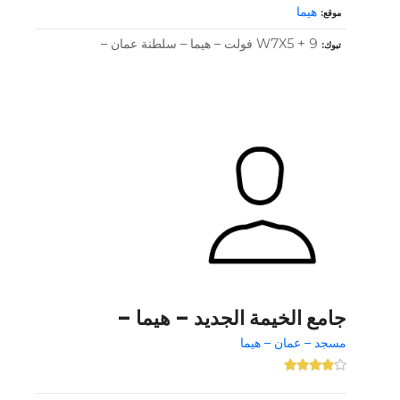
هيما
موقع
W7X5 + 9 فولت – هيما – سلطنة عمان –
تبوك
جامع الخيمة الجديد – هيما –
مسجد – عمان – هيما