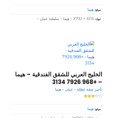
هيما
موقع
X73J + 6F6 – هيما – سلطنة عمان –
تبوك
الخليج العربي للشقق الفندقية – هيما
– +968 7926 3134
تأجير شقة عطلة – عمان – هيما
هيما
موقع