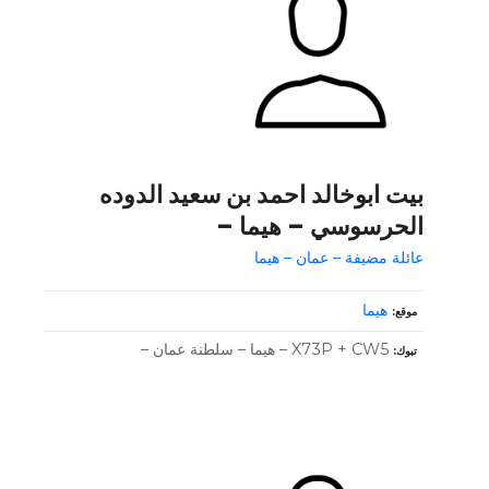
بيت ابوخالد احمد بن سعيد الدوده
الحرسوسي – هيما –
عائلة مضيفة – عمان – هيما
هيما
موقع
X73P + CW5 – هيما – سلطنة عمان –
تبوك