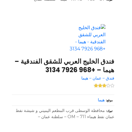
فندق الخليج العربي للشقق الفندقية –
هيما – +968 7926 3134
فندق – عمان – هيما
هيما
موقع
محافظة الوسطى قرب المطعم اليميني و شيشة نفط
تبوك
عمان نفط هيماء OM – 711 – سلطنة عمان –