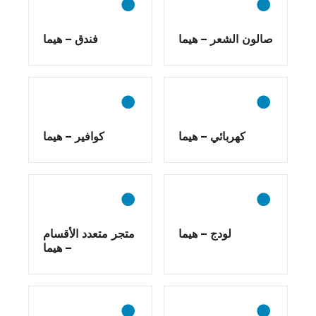
صالون الشعر – هيما
فندق – هيما
كهربائي – هيما
كوافير – هيما
لودج – هيما
متجر متعدد الأقسام
– هيما