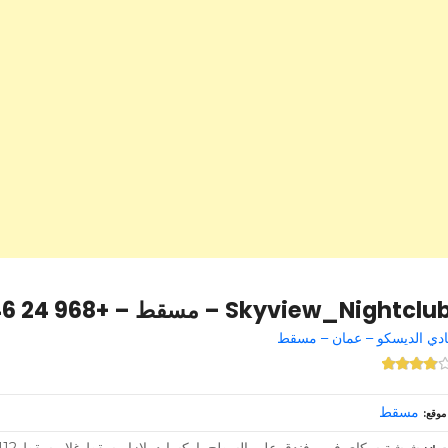
Skyview_Nightclu – مسقط – +968 24 033646
ادي الديسكو – عمان – مسقط
مسقط
موقع
شيشة سكاي فيو ، فندق على السطح باركسايد بلازا مسقط غلا مسقط OM – 112 – سلطنة عمان –