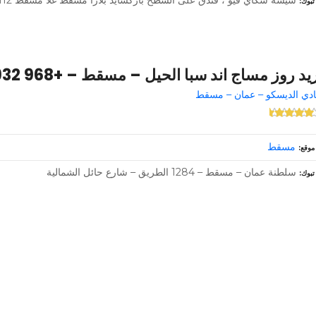
تبوك
يد روز مساج اند سبا الحيل – مسقط – +968 7932 4946
ادي الديسكو – عمان – مسقط
مسقط
موقع
سلطنة عمان – مسقط – 1284 الطريق – شارع حائل الشمالية
تبوك