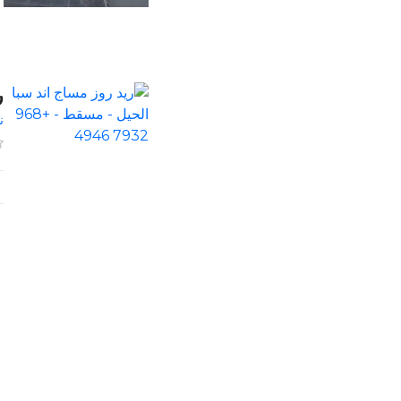
ر
ن
و
ظ