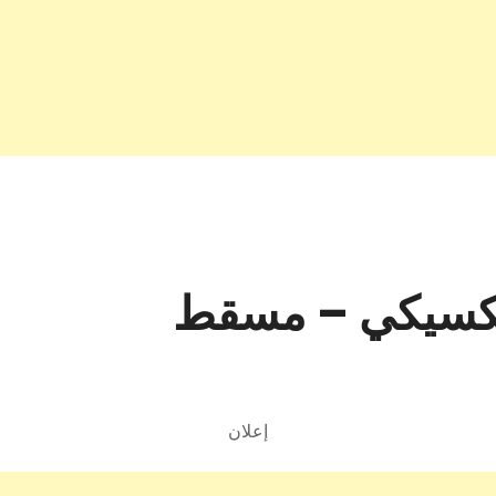
كسيكي – مسقط
إعلان