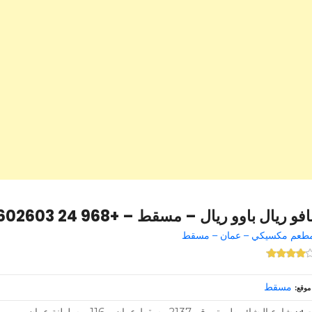
افو ريال باوو ريال – مسقط – +968 24 602603
طعم مكسيكي – عمان – مسقط
مسقط
موقع
شارع البشائر طريق رقم 2137 مسقط عمان – 116 – سلطنة عمان –