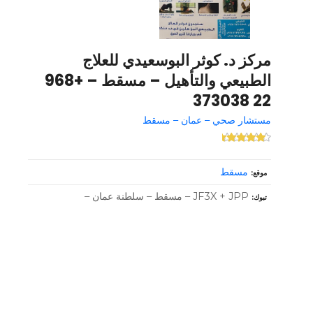
مركز د. كوثر البوسعيدي للعلاج
الطبيعي والتأهيل – مسقط – +968
22 373038
مستشار صحي – عمان – مسقط
مسقط
موقع
JF3X + JPP – مسقط – سلطنة عمان –
تبوك
و