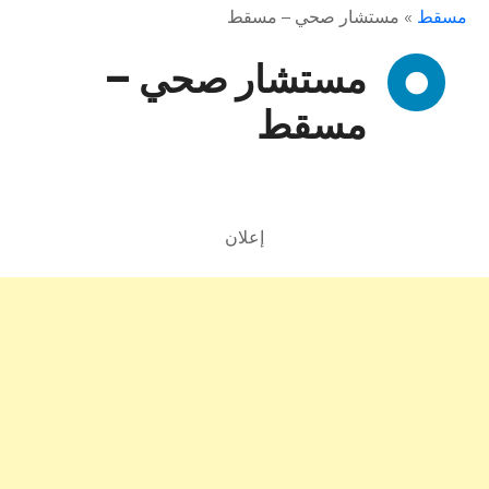
مسقط
»
مستشار صحي – مسقط
مستشار صحي –
مسقط
إعلان