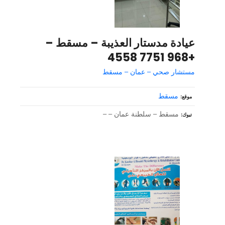
عيادة مدستار العذيبة – مسقط –
+968 7751 4558
مستشار صحي – عمان – مسقط
مسقط
موقع
مسقط – سلطنة عمان – –
تبوك