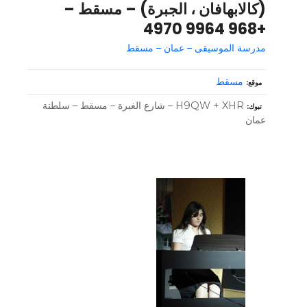
(كالابهافان ، الجبرة) – مسقط –
+968 9964 4970
مدرسة الموسيقى – عمان – مسقط
مسقط
موقع
H9QW + XHR – شارع الغبرة – مسقط – سلطنة
تبوك
عمان