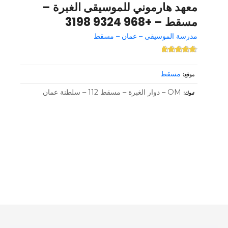
معهد هارموني للموسيقى الغبرة –
مسقط – +968 9324 3198
مدرسة الموسيقى – عمان – مسقط
مسقط
موقع
OM – دوار الغبرة – مسقط 112 – سلطنة عمان
تبوك
و
ظ
ا
ئ