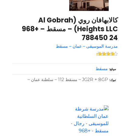
كالابهافان روي (Al Gobrah
Heights LLC) – مسقط – +968
24 788450
مدرسة الموسيقى – عمان – مسقط
مسقط
موقع
JG2R + 8GP – مسقط 112 – سلطنة عمان –
تبوك