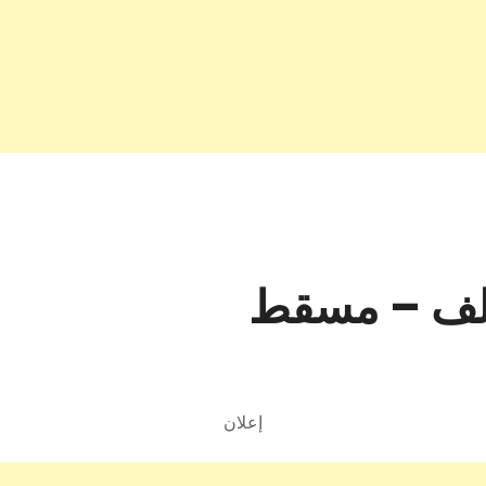
لف – مسقط
إعلان