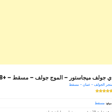
ي جولف ميجاستور – الموج جولف – مسقط – +968 22 032769
تجر الجولف – عمان – مسقط
مسقط
موقع
شارع 18 نوفمبر – مسقط – سلطنة عمان –