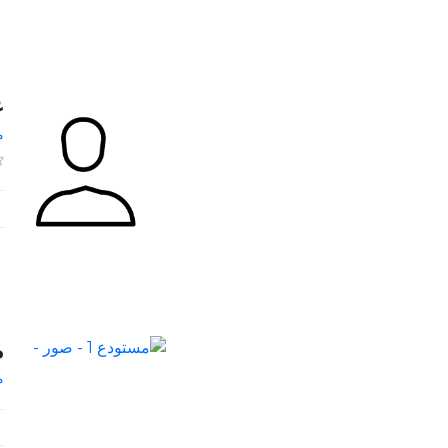
ع
م
م
م