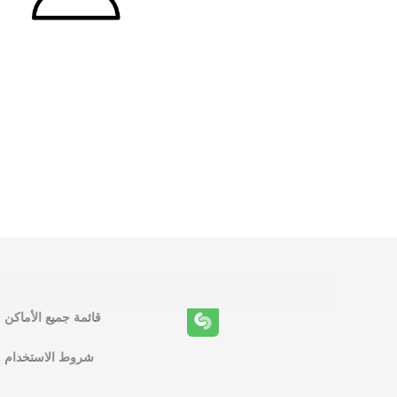
و
ظ
ا
ئ
ف
قائمة جميع الأماكن
ا
شروط الاستخدام
ل