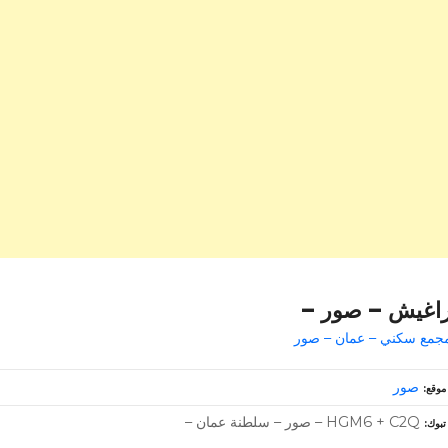
اغيش – صور –
جمع سكني – عمان – صور
صور
موقع
HGM6 + C2Q – صور – سلطنة عمان –
تبوك