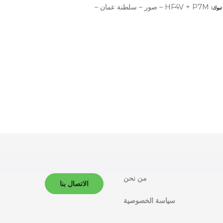
HF4V + P7M – صور – سلطنة عمان –
تبوك
من نحن
الاتصال بنا
سياسة الخصوصية