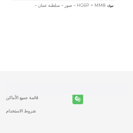
HG6P + MM8 – صور – سلطنة عمان –
تبوك
و
ظ
ا
ئ
ف
قائمة جميع الأماكن
ا
شروط الاستخدام
ل
م