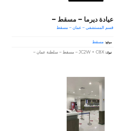
عيادة ديرما – مسقط –
قسم المستشفى – عمان – مسقط
مسقط
موقع
JC2W + C8X – مسقط – سلطنة عمان –
تبوك