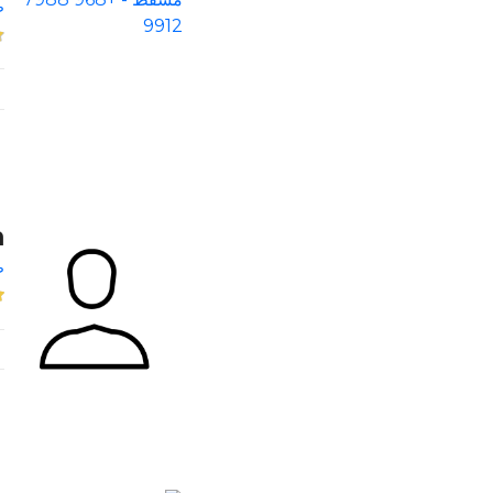
ص
m
ص