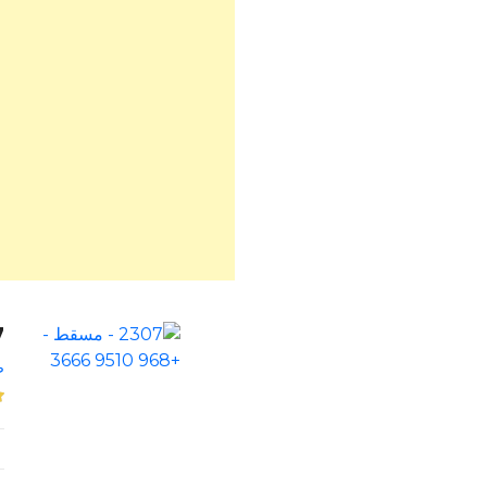
307
ص