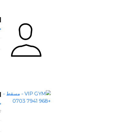
mmd
ص
YM
ص