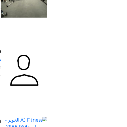
5D لي
ص
ss