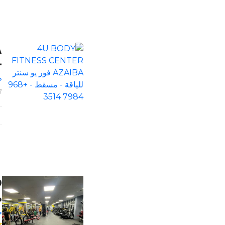
 3514
ص
م
ص