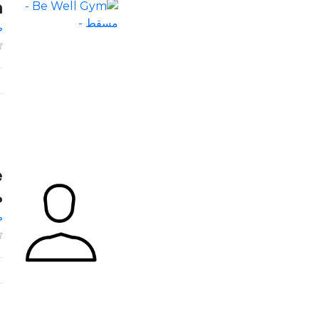
m
ص
م
ص