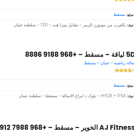
مسقط
موقع
بالقرب من موتورز الزبير – مقابل بيتزا هت – 130 – سلطنة عمان
تبوك
اقة – مسقط – +968 9188 8886
الة رياضية – عمان – مسقط
مسقط
موقع
H9JX + P5X – بلوك د ابراج الاصالة – مسقط – سلطنة عمان
تبوك
AJ Fitne الخوير – مسقط – +968 7988 9912