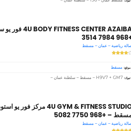
تبوك
ESS CENTER AZAIBA
+968 7984
الة رياضية – عمان – مسقط
مسقط
موقع
H9V7 + GM7 – مسقط – سلطنة عمان –
تبوك
4U GYM & FITNESS STUDIO مركز ف
سقط – +968 7750 5082
الة رياضية – عمان – مسقط