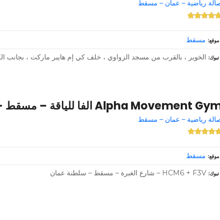
الة رياضية – عمان – مسقط
مسقط
موقع
الخوير ، بالقرب من مسجد الزواوي ، خلف كي إم هايبر ماركت ، بجانب ا
تبوك
Alpha Movement Gy الفا للياقة – مسقط –
الة رياضية – عمان – مسقط
مسقط
موقع
HCM6 + F3V – شارع الغبرة – مسقط – سلطنة عمان
تبوك