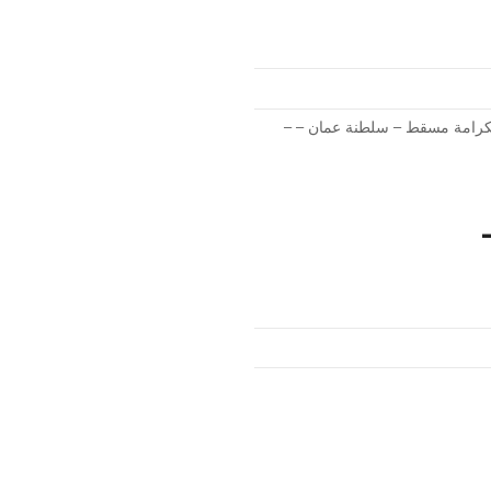
لكرامة مسقط – سلطنة عمان – –