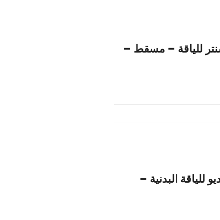
4U BODY FITN فور يو سنتر للياقة – مسقط –
ور يو استوديو للياقة البدنية –