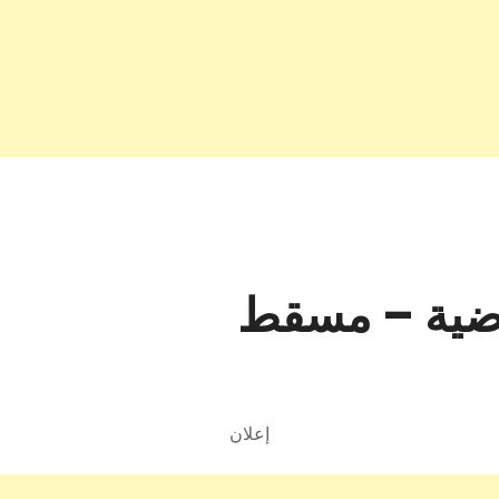
اضية – مسقط
إعلان