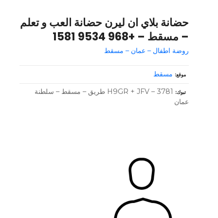
حضانة بلاي ان ليرن حضانة العب و تعلم
– مسقط – +968 9534 1581
روضة اطفال – عمان – مسقط
مسقط
موقع
H9GR + JFV – 3781 طريق – مسقط – سلطنة
تبوك
عمان