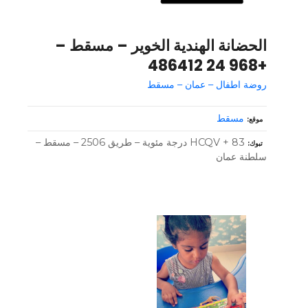
الحضانة الهندية الخوير – مسقط –
+968 24 486412
روضة اطفال – عمان – مسقط
مسقط
موقع
HCQV + 83 درجة مئوية – طريق 2506 – مسقط –
تبوك
سلطنة عمان