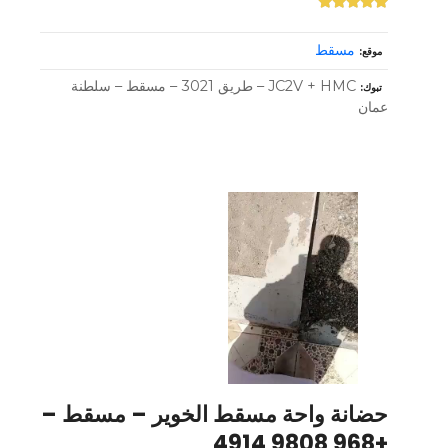
مسقط
موقع
JC2V + HMC – طريق 3021 – مسقط – سلطنة
تبوك
عمان
حضانة واحة مسقط الخوير – مسقط –
+968 9808 4914