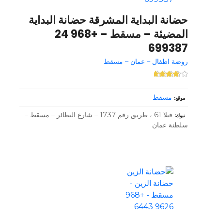
حضانة البداية المشرقة حضانة البداية
المضيئة – مسقط – +968 24
699387
روضة اطفال – عمان – مسقط
مسقط
موقع
فيلا 61 ، طريق رقم 1737 – شارع النظائر – مسقط –
تبوك
سلطنة عمان