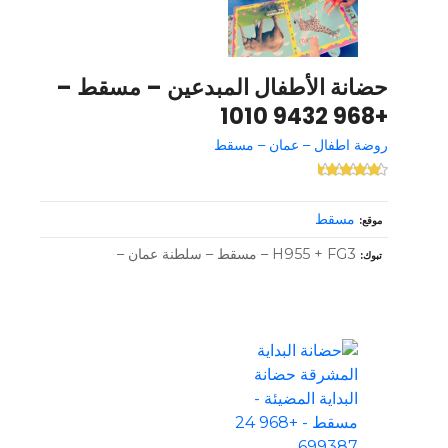
حضانة الأطفال المبدعين – مسقط –
+968 9432 1010
روضة اطفال – عمان – مسقط
مسقط
موقع
H955 + FG3 – مسقط – سلطنة عمان –
تبوك