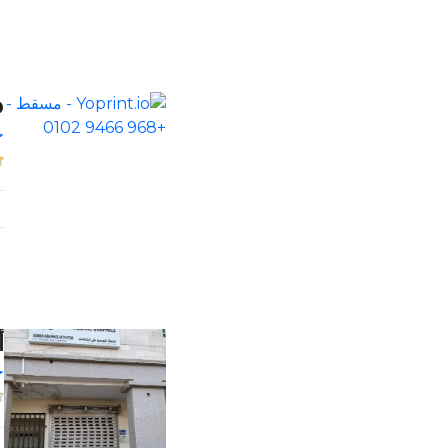
io
خ
أ
خ