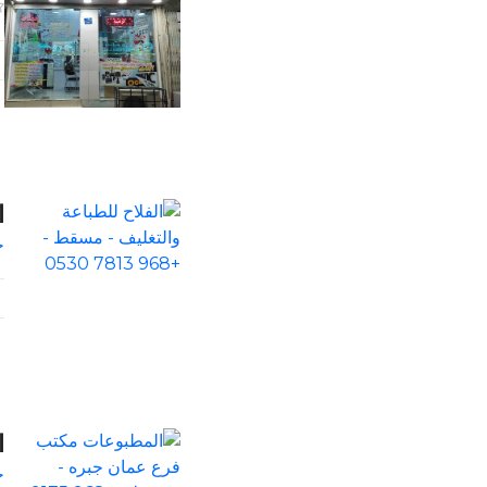
ا
خ
ا
خ