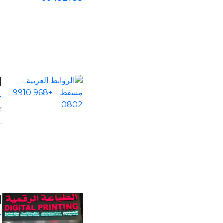
ا
خ
ا
خ