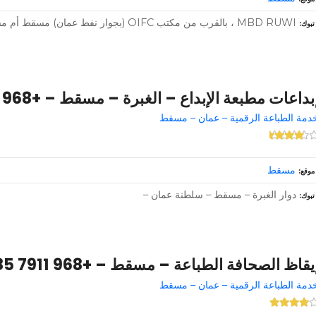
MBD RUWI ، بالقرب من مكتب OIFC (بجوار نفط عمان) مسقط أم مسقط OM – 117 – سلطنة عمان –
تبوك
بداعات مطبعة الإبداع – الغبرة – مسقط – +968 9947 7314
دمة الطباعة الرقمية – عمان – مسقط
مسقط
موقع
دوار الغبرة – مسقط – سلطنة عمان –
تبوك
يقاظ الصحافة الطباعة – مسقط – +968 7911 7585 ext. 99482738
دمة الطباعة الرقمية – عمان – مسقط