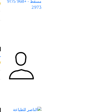
ا
خ
ا