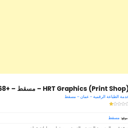
HRT Graphics (Print Sho) – مسقط – +968 9614 6825
دمة الطباعة الرقمية – عمان – مسقط
مسقط
موقع
قرب المدرسة الهندية – الغبرة – مسقط – سلطنة عمان –