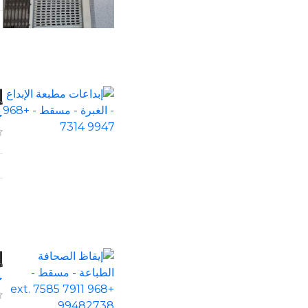
إ
خ
إ
خ