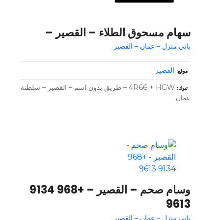
سهام مسحوق الطلاء – القصير –
باني منزل – عمان – القصير
القصير
موقع
4R66 + HGW – طريق بدون اسم – القصير – سلطنة
تبوك
عمان
وسام صحم – القصير – +968 9134
9613
باني منزل – عمان – القصير