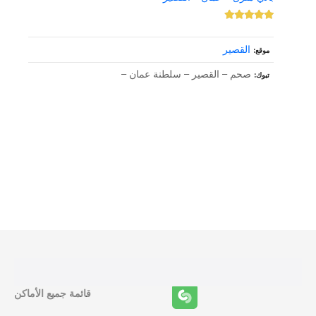
القصير
موقع
صحم – القصير – سلطنة عمان –
تبوك
و
ظ
ا
ئ
ف
قائمة جميع الأماكن
ا