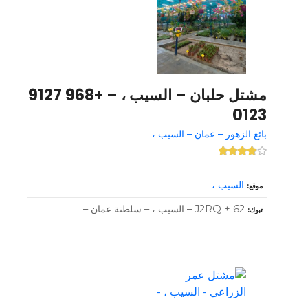
مشتل حلبان – السيب ، – +968 9127
0123
بائع الزهور – عمان – السيب ،
السيب ،
موقع
J2RQ + 62 – السيب ، – سلطنة عمان –
تبوك