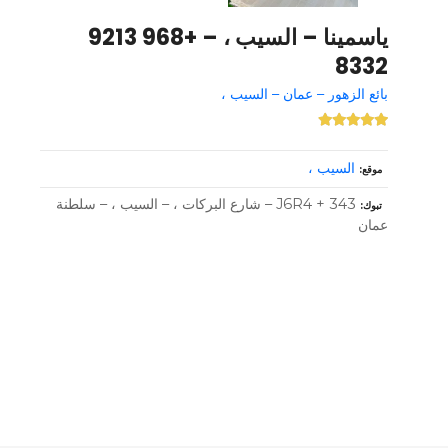
ياسمينا – السيب ، – +968 9213
8332
بائع الزهور – عمان – السيب ،
السيب ،
موقع
J6R4 + 343 – شارع البركات ، – السيب ، – سلطنة
تبوك
عمان
و
ظ
ا