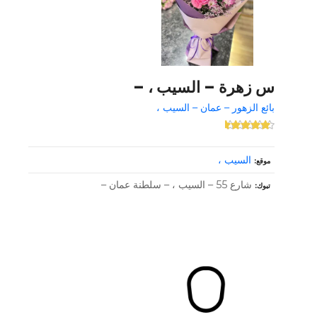
س زهرة – السيب ، –
بائع الزهور – عمان – السيب ،
السيب ،
موقع
شارع 55 – السيب ، – سلطنة عمان –
تبوك