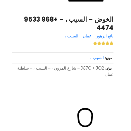
الخوض – السيب ، – +968 9533
4474
بائع الزهور – عمان – السيب ،
السيب ،
موقع
J67C + JQ2 – شارع المزون ، – السيب ، – سلطنة
تبوك
عمان