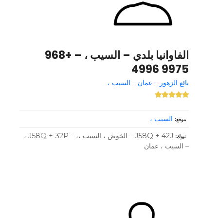
الفاوانيا بلدي – السيب ، – +968
9975 4996
بائع الزهور – عمان – السيب ،
السيب ،
موقع
J58Q + 42J – الخوض ، السيب ،، – J58Q + 32P ،
تبوك
– السيب ، عمان