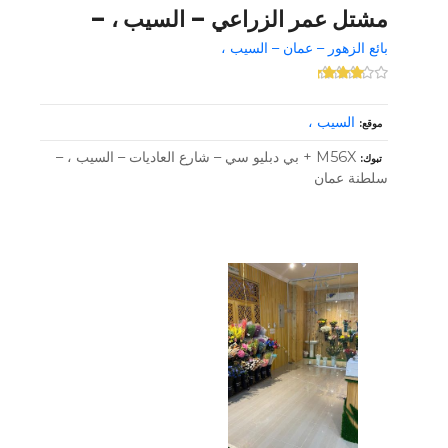
مشتل عمر الزراعي – السيب ، –
بائع الزهور – عمان – السيب ،
السيب ،
موقع
M56X + بي دبليو سي – شارع العاديات – السيب ، –
تبوك
سلطنة عمان