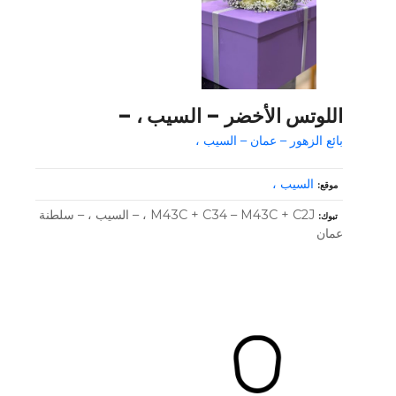
اللوتس الأخضر – السيب ، –
بائع الزهور – عمان – السيب ،
السيب ،
موقع
M43C + C34 – M43C + C2J ، – السيب ، – سلطنة
تبوك
عمان