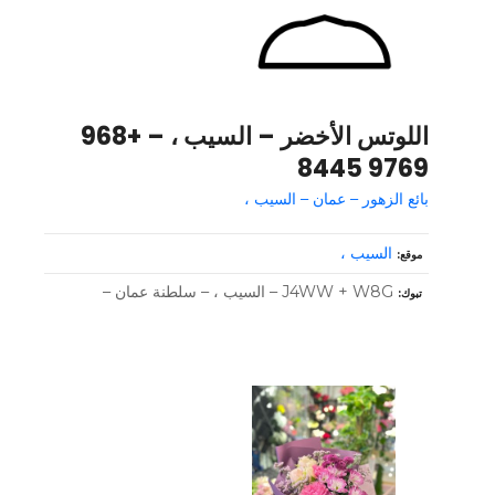
اللوتس الأخضر – السيب ، – +968
9769 8445
بائع الزهور – عمان – السيب ،
السيب ،
موقع
J4WW + W8G – السيب ، – سلطنة عمان –
تبوك