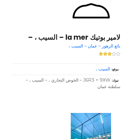
لامير بوتيك la mer – السيب ، –
بائع الزهور – عمان – السيب ،
السيب ،
موقع
J6R3 + 9XW – الخوض التجاري ، – السيب ، –
تبوك
سلطنة عمان