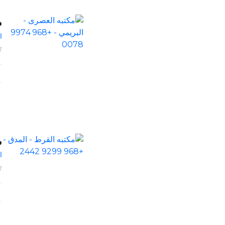
م
ا
م
ا