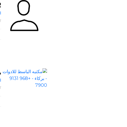
2
ا
م
ا