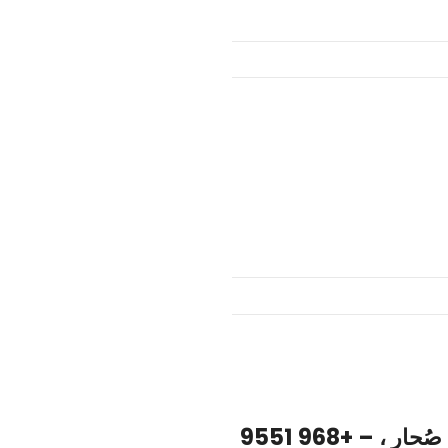
مكتبةشموخ المعرفة الحديثة صحار الطريف – ولاية صُحار ، – +968 9551