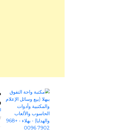
م
و
ا