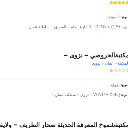
السويق
موقع
RF58 + Q79 – الشارع العام – السويق – سلطنة عمان
تبوك
كتبةالخروصي – نزوى –
لمكتبة – عمان – نزوى
نزوى
موقع
VG7P + XMQ – نزوى – سلطنة عمان –
تبوك