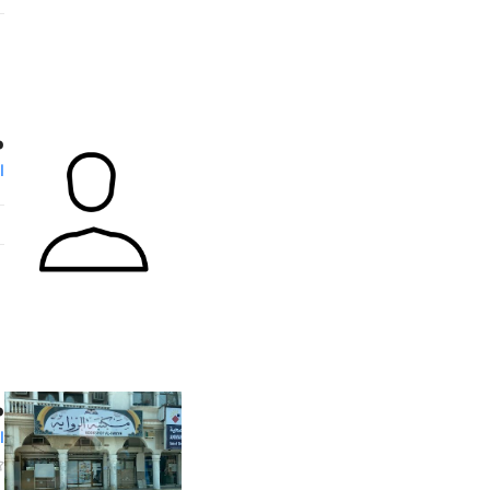
م
ا
م
ا