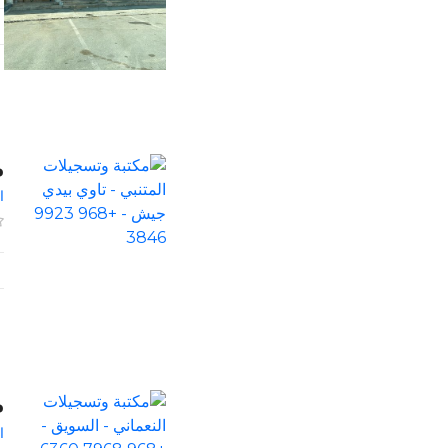
م
ا
م
ا