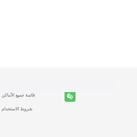
و
ظ
ا
ئ
ف
قائمة جميع الأماكن
ا
شروط الاستخدام
ل
م