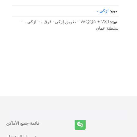
ازكي ،
موقع
WQQ4 + 7XJ – طريق إزكي- فرق ، – ازكي ، –
تبوك
سلطنة عمان
و
ظ
ا
ئ
ف
قائمة جميع الأماكن
ا
شروط الاستخدام