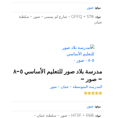
صور
موقع
GFFQ + 578 – شارع لم يسمى – صور – سلطنة
تبوك
عمان
مدرسة بلاد صور للتعليم الأساسي ٥-٨
– صور –
المدرسة المتوسطة – عمان – صور
صور
موقع
HF3F + R68 – صور – سلطنة عمان –
تبوك