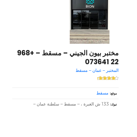
مختبر بيون الجيني – مسقط – +968
22 073641
المختبر – عمان – مسقط
مسقط
موقع
133 ش الغبرة ، – مسقط – سلطنة عمان –
تبوك