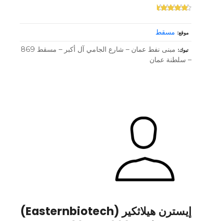
مسقط
موقع
مبنى نفط عمان – شارع الجامي آل أكبر – مسقط 869
تبوك
– سلطنة عمان
إيسترن هيلاثكير (Easternbiotech)