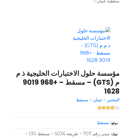
سلطنة عمان –
مؤسسة حلول الاختبارات الخليجية ذ م
م (GTS) – مسقط – +968 9019
1628
المختبر – عمان – مسقط
مسقط
موقع
مبنى رقم 707 – طريقة 5026 – مسقط 130 –
تبوك