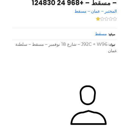
– مسقط – +968 24 124830
المختبر – عمان – مسقط
مسقط
موقع
J92C + W96 – شارع 18 نوفمبر – مسقط – سلطنة
تبوك
عمان