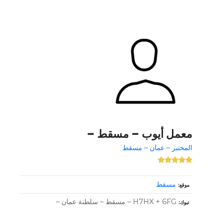
معمل أيوب – مسقط –
المختبر – عمان – مسقط
مسقط
موقع
H7HX + 6FG – مسقط – سلطنة عمان –
تبوك