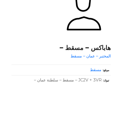
هاباكس – مسقط –
المختبر – عمان – مسقط
مسقط
موقع
JC2V + 3VR – مسقط – سلطنة عمان –
تبوك
و