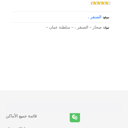
الصنقر ،
موقع
صحار – الصنقر ، – سلطنة عمان –
تبوك
و
ظ
ا
ئ
ف
قائمة جميع الأماكن
ا