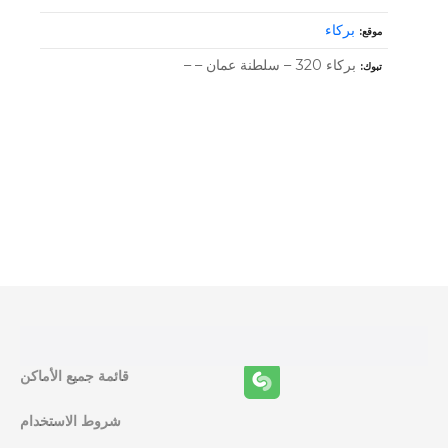
بركاء
موقع
بركاء 320 – سلطنة عمان – –
تبوك
و
ظ
ا
ئ
ف
قائمة جميع الأماكن
ا
شروط الاستخدام
ل