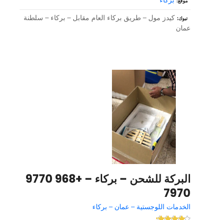
بركاء
موقع
كيدز مول – طريق بركاء العام مقابل – بركاء – سلطنة
تبوك
عمان
البركة للشحن – بركاء – +968 9770
7970
الخدمات اللوجستية – عمان – بركاء