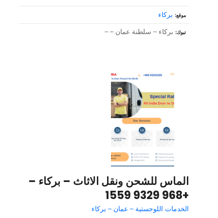
بركاء
موقع
بركاء – سلطنة عمان – –
تبوك
الماس للشحن ونقل الاثاث – بركاء –
+968 9329 1559
الخدمات اللوجستية – عمان – بركاء