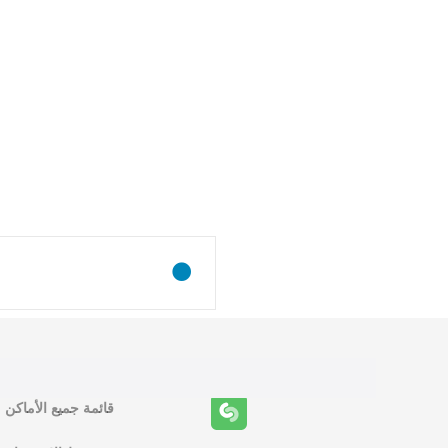
و
ظ
ا
ئ
ف
ا
ل
قائمة جميع الأماكن
م