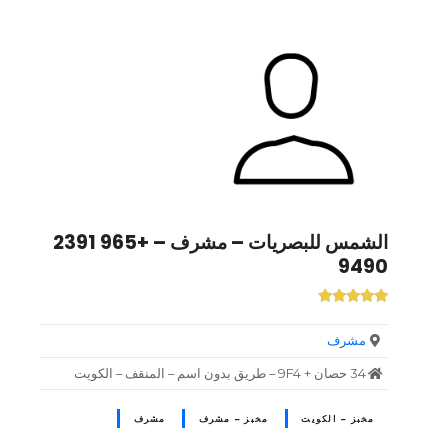
الشمس للبصريات – مشرف – +965 2391
9490
مشرف
34 حصان + 9F4 – طريق بدون اسم – المنقف – الكويت
مخبز – الكويت
مخبز – مشرف
مشرف