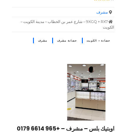
مشرف
9XGQ + RX7 – شارع عمر بن الخطاب – مدينة الكويت –
الكويت
حضانة – الكويت
حضانة مشرف
مشرف
اوبتيك بلس – مشرف – +965 6614 0179