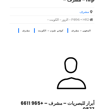
مشرف
P896 + HR2 – الزور – الكويت –
المقهى – مشرف
كوفي شوب – الكويت
مشرف
أبرار للبصريات – مشرف – +965 6611