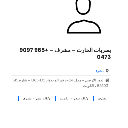
بصريات الحارث – مشرف – +965 9097
0473
مشرف
الدور الارضى – محل 24 – رقم الوحدة 1995-1965 – شارع 315
– 85503 ، الكويت
مشرف
وكالة سفر – الكويت
وكالة سفر – مشرف