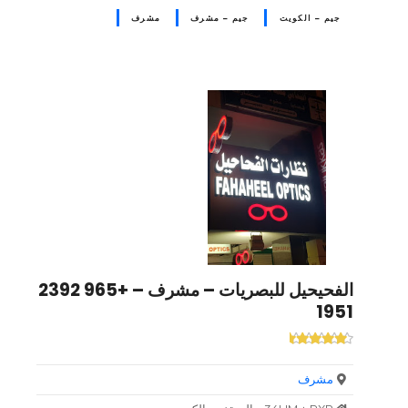
جيم – الكويت
جيم – مشرف
مشرف
الفحيحيل للبصريات – مشرف – +965 2392
1951
مشرف