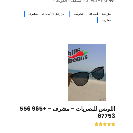
34HM + PXP – المنقف – الكويت –
مزرعة الأسماك – الكويت
مزرعة الأسماك – مشرف
مشرف
اللوتس للبصريات – مشرف – +965 556
67753