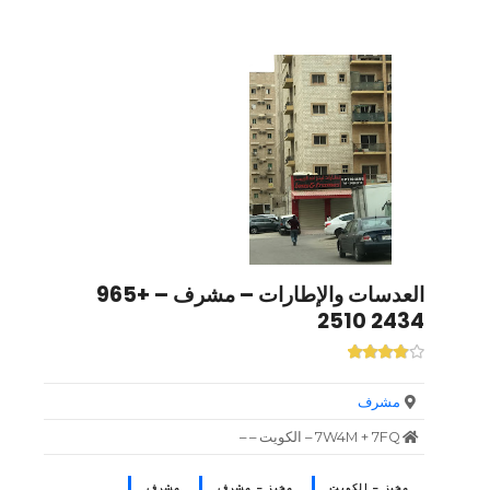
العدسات والإطارات – مشرف – +965
2434 2510
مشرف
7W4M + 7FQ – الكويت – –
مخبز – الكويت
مخبز – مشرف
مشرف