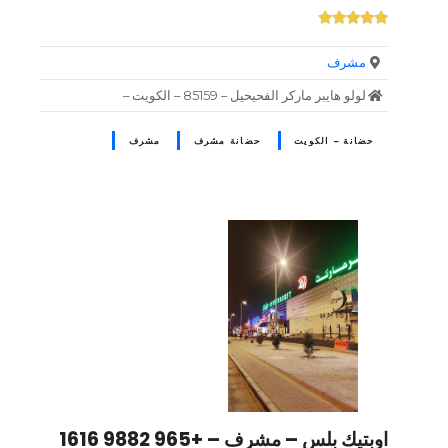
مشرف
لولو هايبر ماركر الفحيحيل – 85159 – الكويت –
حضانة – الكويت
حضانة مشرف
مشرف
اوبتيك بلس – مشرف – +965 9882 1616