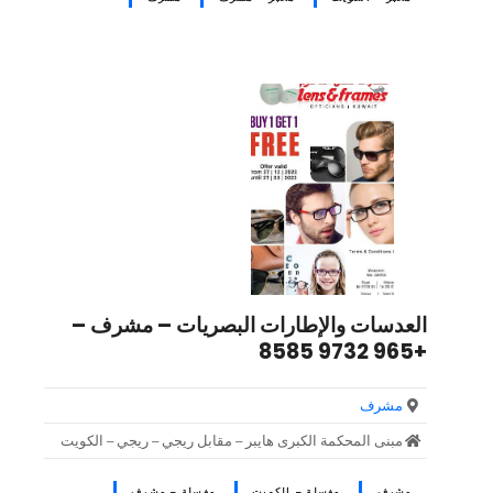
العدسات والإطارات البصريات – مشرف –
+965 9732 8585
مشرف
مبنى المحكمة الكبرى هايبر – مقابل ريجي – ريجي – الكويت
مشرف
مغسلة – الكويت
مغسلة – مشرف