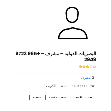
البصريات الدولية – مشرف – +965 9723
2948
مشرف
34HQ + Q28 – المنقف – الكويت –
مخبز – الكويت
مخبز – مشرف
مشرف