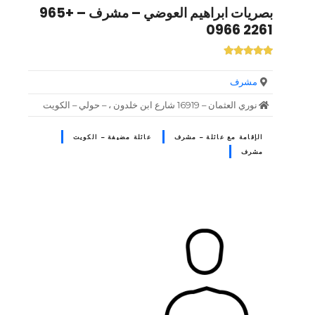
بصريات ابراهيم العوضي – مشرف – +965
2261 0966
مشرف
نوري العثمان – 16919 شارع ابن خلدون ، – حولي – الكويت
الإقامة مع عائلة – مشرف
عائلة مضيفة – الكويت
مشرف