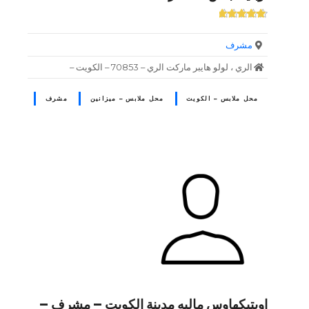
مشرف
الري ، لولو هايبر ماركت الري – 70853 – الكويت –
محل ملابس – الكويت
محل ملابس – ميزانين
مشرف
اوبتيكهاوس ماليه مدينة الكويت – مشرف –