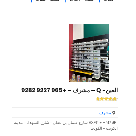
العين- Q – مشرف – +965 9227 9282
مشرف
9XFP + HM7 شارع عثمان بن عفان – شارع الشهداء – مدينة
الكويت – الكويت