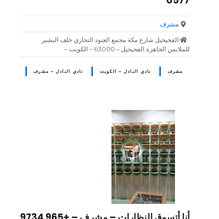
0577
مشرف
الفحيحيل شارع مكة مجمع العنود التجاري خلف البشير
للملابس الجاهزة الفحيحيل – 63000 – الكويت –
مشرف
نادي البادل – الكويت
نادي البادل – مشرف
أنا أتسوق النظارات – مشرف – +965 9734