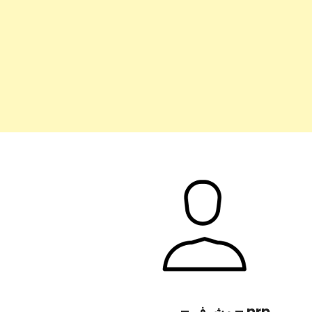
nrp – مشرف –