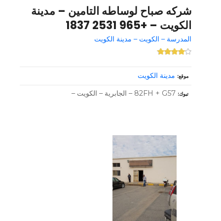
شركه صباح لوساطه التامين – مدينة
الكويت – +965 2531 1837
المدرسة – الكويت – مدينة الكويت
مدينة الكويت
موقع
82FH + G57 – الجابرية – الكويت –
تبوك