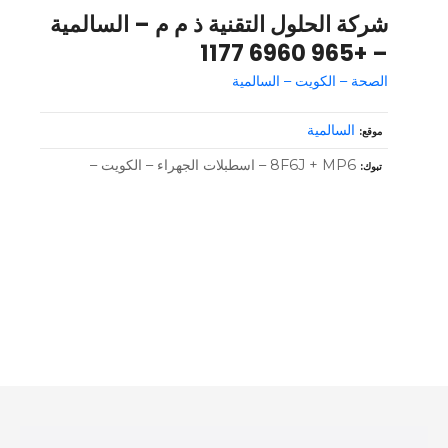
شركة الحلول التقنية ذ م م – السالمية
– +965 6960 1177
الصحة – الكويت – السالمية
السالمية
موقع
8F6J + MP6 – اسطبلات الجهراء – الكويت –
تبوك
و
ظ
ا
ئ