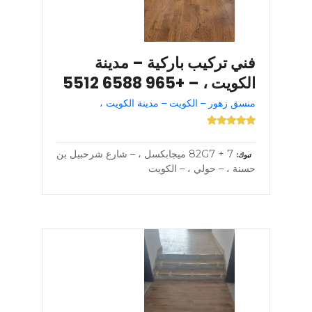
فني تركيب باركية – مدينة
الكويت ، – +965 6588 5512
منسق زهور – الكويت – مدينة الكويت ،
82G7 + 7 ميجابكسل ، – شارع شرحبيل بن
تبوك
حسنة ، – حولي ، – الكويت