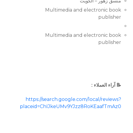
منسق زهور – الكويت
Multimedia and electronic book
publisher
Multimedia and electronic book
publisher
📝 آراء العملاء :
https://search.google.com/local/reviews?
placeid=ChIJkeUMv9YJzz8RoKEaafTmAz0