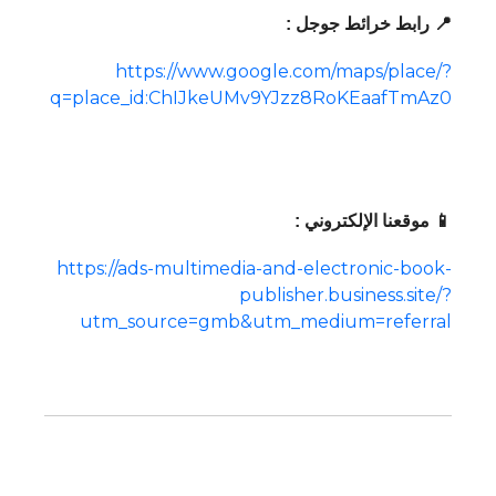
📍 رابط خرائط جوجل :
https://www.google.com/maps/place/?
q=place_id:ChIJkeUMv9YJzz8RoKEaafTmAz0
📱 موقعنا الإلكتروني :
https://ads-multimedia-and-electronic-book-
publisher.business.site/?
utm_source=gmb&utm_medium=referral