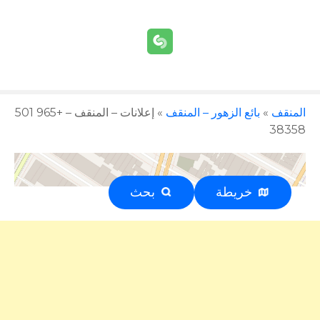
المنقف
»
بائع الزهور – المنقف
»
إعلانات – المنقف – +965 501
38358
خريطة
بحث
إعلان