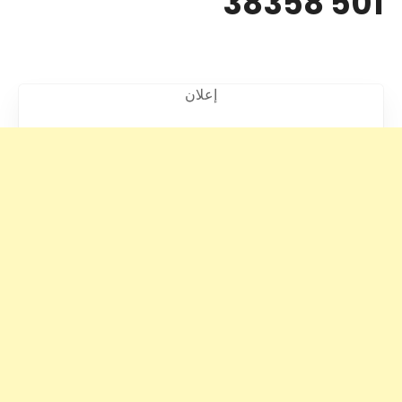
501 38358
إعلان