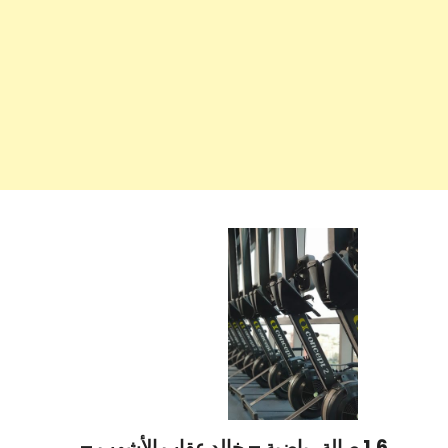
1.6 صالة رياضية – خالد عقاب الأشهب –