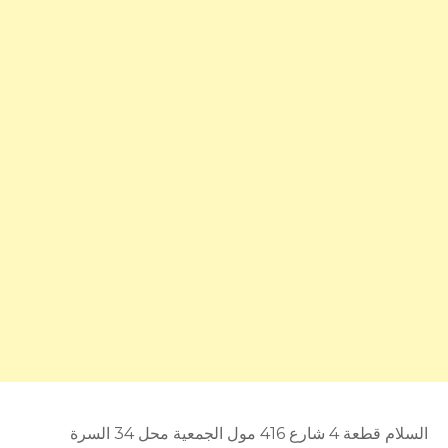
السلام قطعة 4 شارع 416 مول الجمعية محل 34 السرة