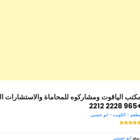
كتب الياقوت ومشاركوه للمحاماة والاستشارات الق
+965 2228
طعم – الكويت – ابو حسني
ابو حسني
موقع