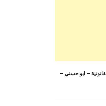
انونية – ابو حسني –