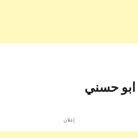
ابو حسني
إعلان