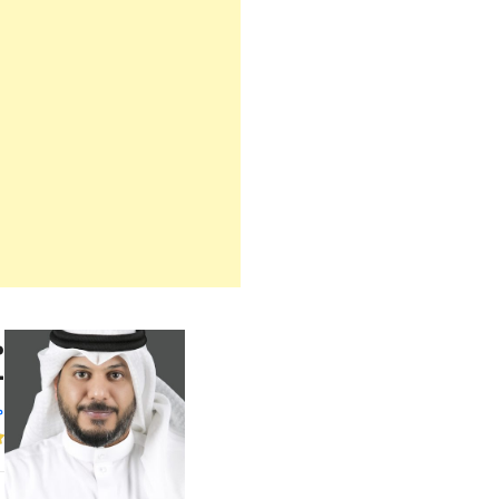
م
 2212
م