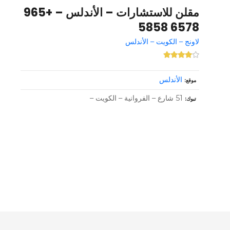
مقلن للاستشارات – الأندلس – +965
6578 5858
لاونج – الكويت – الأندلس
الأندلس
موقع
51 شارع – الفروانية – الكويت –
تبوك
و
ظ
ا
ئ