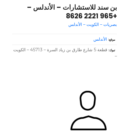
بن سند للاستشارات – الأندلس –
+965 2221 8626
بصريات – الكويت – الأندلس
الأندلس
موقع
قطعة 5 شارع طارق بن زياد السرة – 45713 – الكويت
تبوك
–