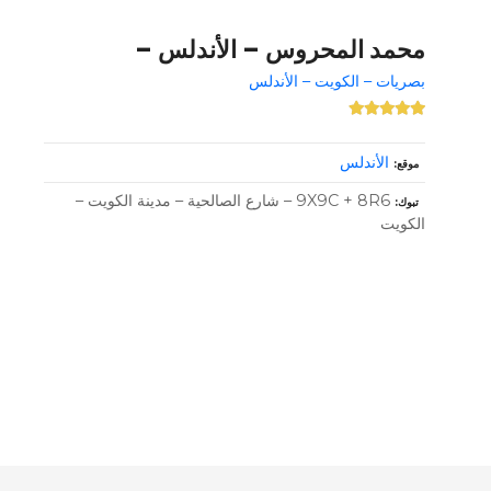
محمد المحروس – الأندلس –
بصريات – الكويت – الأندلس
الأندلس
موقع
9X9C + 8R6 – شارع الصالحية – مدينة الكويت –
تبوك
الكويت
و
ظ
ا