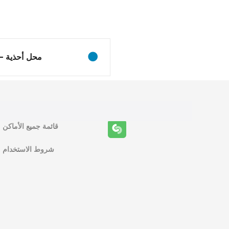
ظ
ا
ئ
محل أحذية – 
ف
ا
ل
قائمة جميع الأماكن
م
ل
شروط الاستخدام
ا
ح
ة