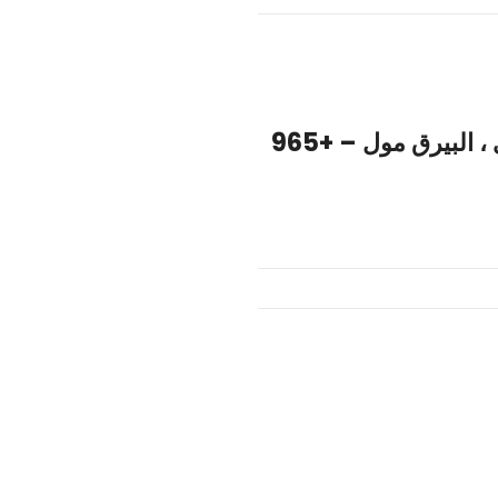
شركة المزيني للصرافة المهبولة 1 – المركز التجاري ، البيرق مول – +965