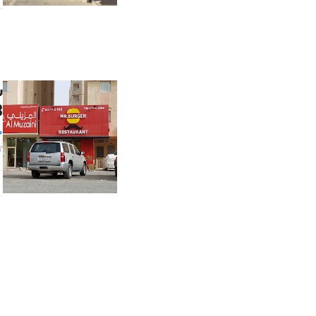
8
م
و