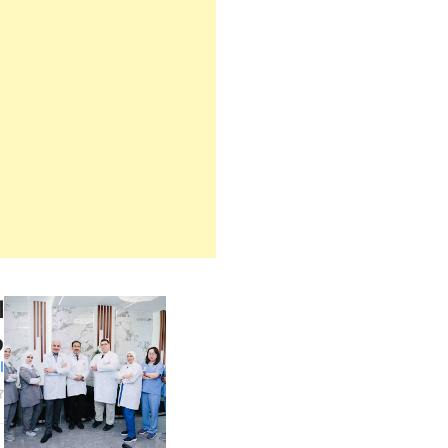
ا
و
ا