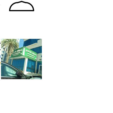
ع
–
ا