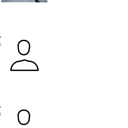
ح
ا
ع
ا