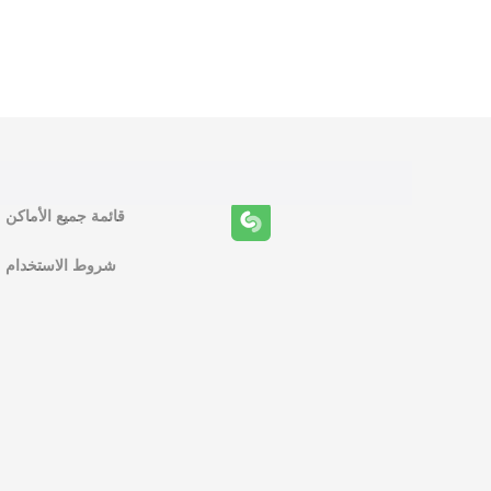
و
ظ
ا
ئ
ف
قائمة جميع الأماكن
ا
شروط الاستخدام
ل
م
ل
ا
ح