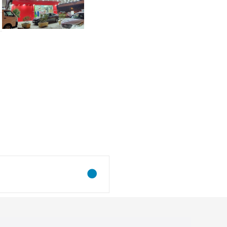
و
ظ
ا
ئ
ف
ا