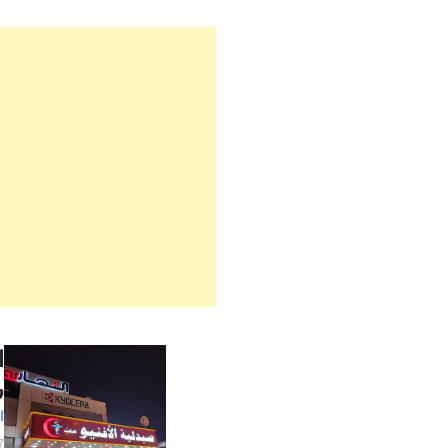
رقم 
ال