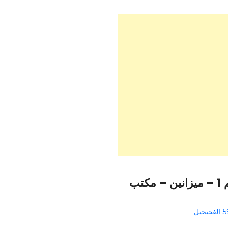
الفا ستور الري – الفحيحيل – بناية قيس الغانم. رقم 1 – ميزانين – مكتب