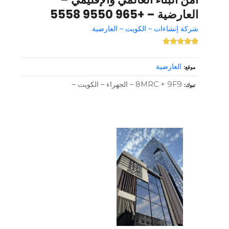
العارضية – +965 9550 5558
شركة إنشاءات – الكويت – العارضية
العارضية
موقع
8MRC + 9F9 – الجهراء – الكويت –
تبوك