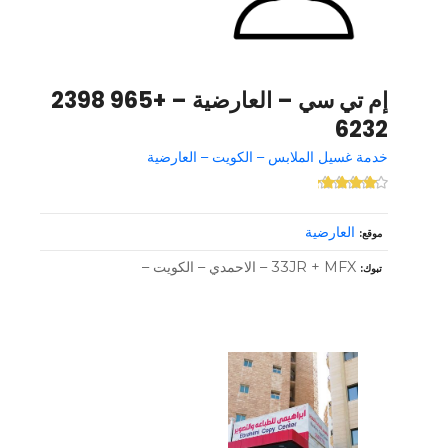
إم تي سي – العارضية – +965 2398
6232
خدمة غسيل الملابس – الكويت – العارضية
العارضية
موقع
33JR + MFX – الاحمدي – الكويت –
تبوك