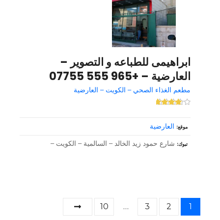
ابراهیمی للطباعه و التصویر –
العارضية – +965 555 07755
مطعم الغذاء الصحي – الكويت – العارضية
العارضية
موقع
شارع حمود زيد الخالد – السالمية – الكويت –
تبوك
و
10
…
3
2
1