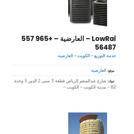
LowRai – العارضية – +965 557
56487
خدمة التوزيع – الكويت – العارضية
العارضية
موقع
شارع عبدالمنعم الرياض قطعة 3 مبنى 2 الدور 5 وحدة
تبوك
82 – مدينة الكويت – الكويت –