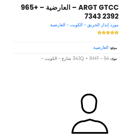
ARGT GTCC – العارضية – +965
2392 7343
مورد إنذار الحريق – الكويت – العارضية
العارضية
موقع
34JQ + RHF – 54 شارع – الكويت –
تبوك