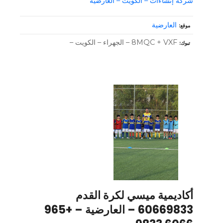
شركة إنشاءات – الكويت – العارضية
العارضية
موقع
8MQC + VXF – الجهراء – الكويت –
تبوك
أكاديمية ميسي لكرة القدم
60669833 – العارضية – +965