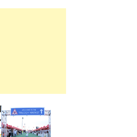
أ
،
ص