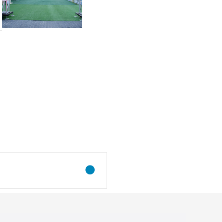
و
ظ
ا
ئ
ف
ا