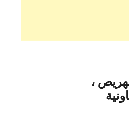
لهريص ،
ونية