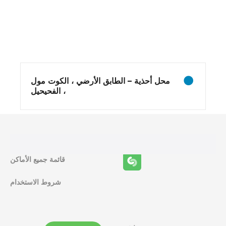
و
ظ
ا
ئ
محل أحذية – الطابق الأرضي ، الكوت مول
ف
، الفحيحيل
ا
ل
م
قائمة جميع الأماكن
ل
شروط الاستخدام
ا
ح