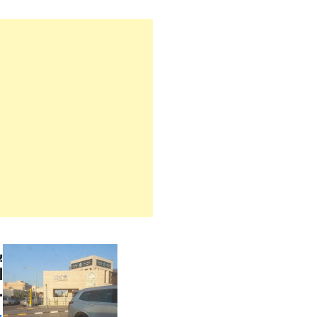
ب
ا
 801
ج