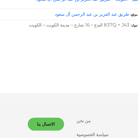
طريق عبد العزيز بن عبد الرحمن آل سعود
موقع
837Q + J43 البدع – 16 شارع – مدينة الكويت – الكويت
تبوك
من نحن
الاتصال بنا
سياسة الخصوصية