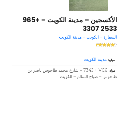
الأكسجين – مدينة الكويت – +965
2533 3307
السفارة – الكويت – مدينة الكويت
مدينة الكويت
موقع
734J + VC6 – شارع محمد طاحوس ناصر بن
تبوك
طاحوس – صباح السالم – الكويت
و
ظ