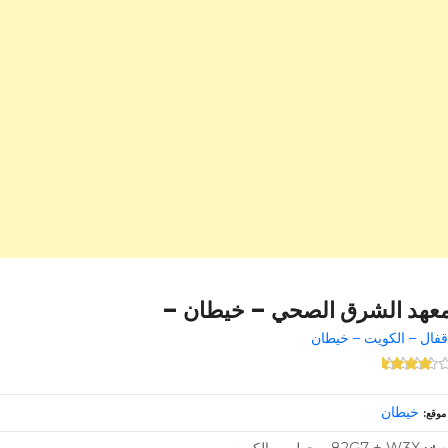
عهد الشرق الصحي – خيطان –
قفال – الكويت – خيطان
خيطان
موقع
82G7 + W3X – حولي – الكويت –