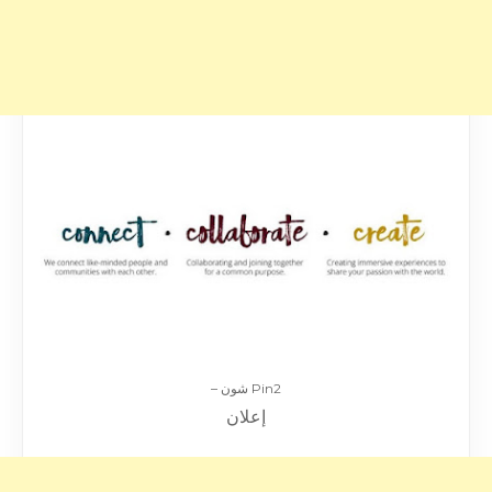
Pin2 شون –
إعلان