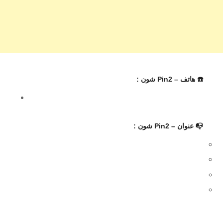
☎️ هاتف – Pin2 شون :
📭 عنوان – Pin2 شون :