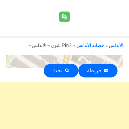
الأندلس
»
حضانة الأندلس
»
Pin2 شون – الأندلس –
خريطة
بحث
إعلان