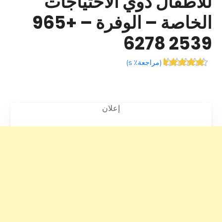
للأطفال ذوي الاحتياجات
الخاصة – الوفرة – +965
2539 6278
(
مراجعة٪ s
)
إعلان