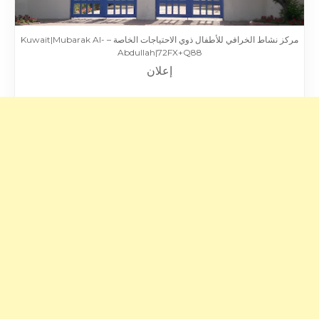
مركز نشاط الخرافي للأطفال ذوي الاحتياجات الخاصة – Kuwait|Mubarak Al-
Abdullah|72FX+Q88
إعلان