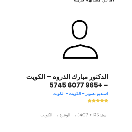
الدكتور مبارك الذروه – الكويت
– +965 6077 5745
استديو تصوير – الكويت – الكويت
J4G7 + R5 ، – الوفرة ، – الكويت –
تبوك