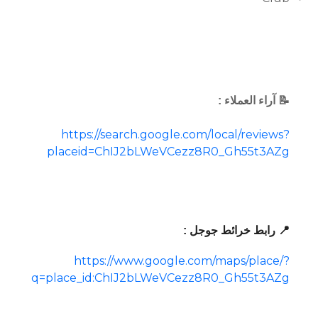
📝 آراء العملاء :
https://search.google.com/local/reviews?
placeid=ChIJ2bLWeVCezz8R0_Gh55t3AZg
📍 رابط خرائط جوجل :
https://www.google.com/maps/place/?
q=place_id:ChIJ2bLWeVCezz8R0_Gh55t3AZg