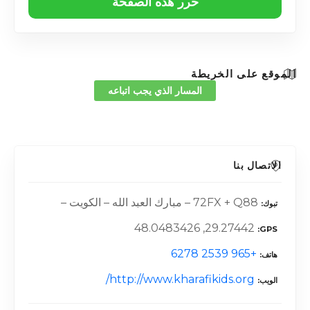
حرر هذه الصفحة
الموقع على الخريطة
المسار الذي يجب اتباعه
الاتصال بنا
72FX + Q88 – مبارك العبد الله – الكويت –
تبوك
29.27442, 48.0483426
GPS
+965 2539 6278
هاتف
http://www.kharafikids.org/
الويب