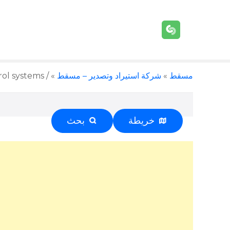
مسقط
»
شركة استيراد وتصدير – مسقط
»
/ Arabian control systems الشركة العربية لانظمة التحكم – مسقط – +968 24 592789
خريطة
بحث