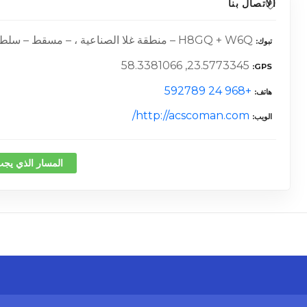
الاتصال بنا
H8GQ + W6Q – منطقة غلا الصناعية ، – مسقط – سلطنة عمان
تبوك
23.5773345, 58.3381066
GPS
+968 24 592789
هاتف
http://acscoman.com/
الويب
المسار الذي يجب