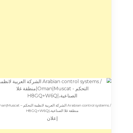
منطقة غلا الصناعية،|H8GQ+W6Q
إعلان