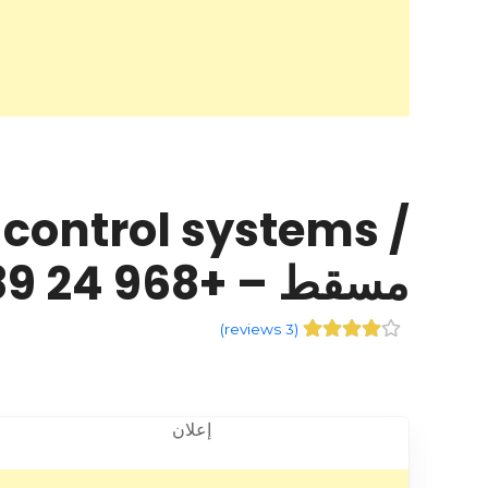
مسقط – +968 24 592789
)
3 reviews
(
إعلان