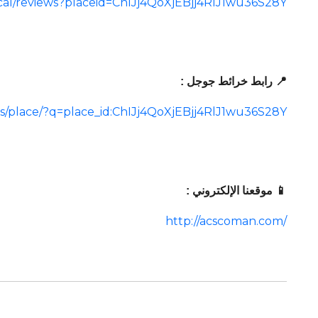
ocal/reviews?placeid=ChIJj4QoXjEBjj4RlJ1wu36S28Y
📍 رابط خرائط جوجل :
s/place/?q=place_id:ChIJj4QoXjEBjj4RlJ1wu36S28Y
📱 موقعنا الإلكتروني :
http://acscoman.com/