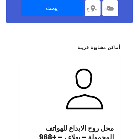
يبحث
اختر الفئة
فئة
اختر موقعا
موقع
أماكن مشابهة قريبة
محل روح الابداع للهواتف
المحمولة – بهلاء ، – +968