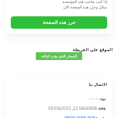
إذا كنت صاحب هذه المؤسسة.
سجّل وحرّر هذه الصفحة الآن.
حرر هذه الصفحة
الموقع على الخريطة
المسار الذي يجب اتباعه
الاتصال بنا
– – –
تبوك
22.5606958, 59.5162032
GPS
+968 9188 9899