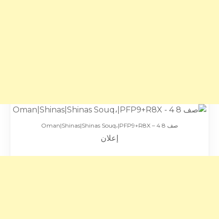
صف 8 4 – Oman|Shinas|Shinas Souq،|PFP9+R8X
إعلان