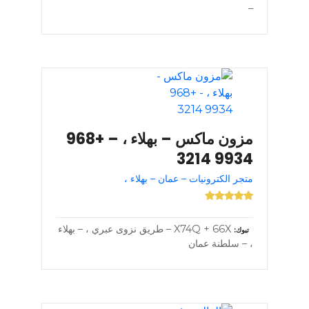
–
مزون ماكس – بهلاء ، – +968
9934 3214
متجر الكترونيات – عمان – بهلاء ،
X74Q + 66X – طريق نزوى عبري ، – بهلاء
تبوك
، – سلطنة عمان