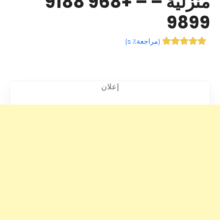
منزلية – – +968 9188
9899
(
مراجعة٪ s
)
إعلان