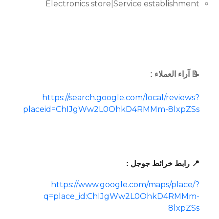
Electronics store|Service establishment
📝 آراء العملاء :
https://search.google.com/local/reviews?
placeid=ChIJgWw2L0OhkD4RMMm-8lxpZSs
📍 رابط خرائط جوجل :
https://www.google.com/maps/place/?
q=place_id:ChIJgWw2L0OhkD4RMMm-
8lxpZSs